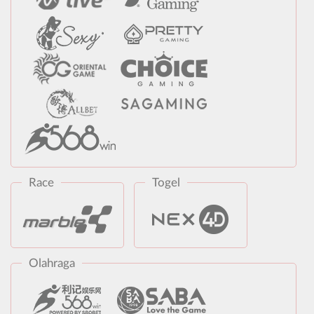
Race
Togel
Olahraga