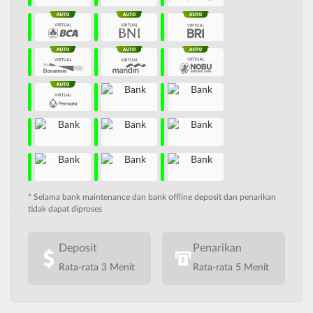
* Selama bank maintenance dan bank offline deposit dan penarikan
tidak dapat diproses
Deposit
Penarikan
Rata-rata 3 Menit
Rata-rata 5 Menit