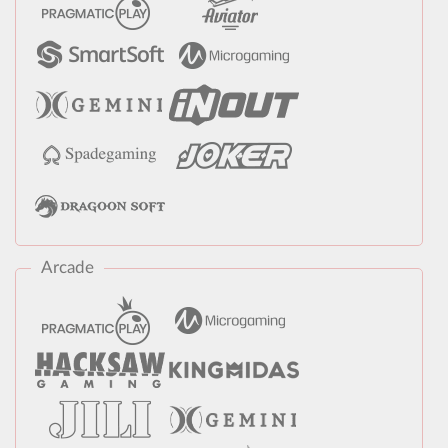
Arcade