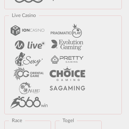
Live Casino
Race
Togel