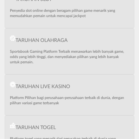
Penyedia slot online dengan beragam pilihan game menarik yang
memudahkan pemain untuk mencapai jackpot
TARUHAN OLAHRAGA
Sportsbook Gaming Platform Terbaik menawarkan lebih banyak game,
odds yang lebih tinggi, dan menyediakan pilihan yang lebih banyak
untuk pemain.
TARUHAN LIVE KASINO
Platform Pilihan bagi perusahaan-perusahaan terbaik di dunia, dengan
pilihan variasi game terbanyak
TARUHAN TOGEL
Platform togel yang menarik dari perusahan terbaik di dunia yang