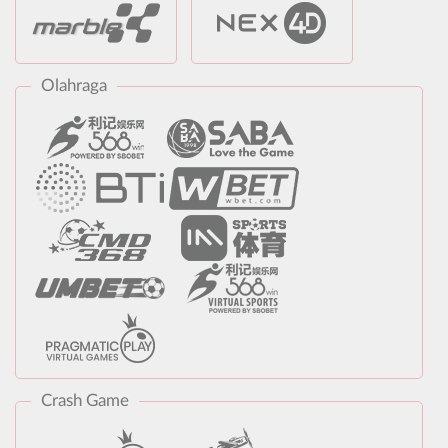
Olahraga
Crash Game