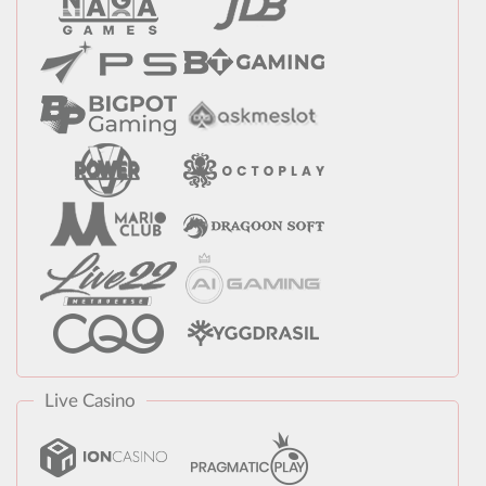
Live Casino