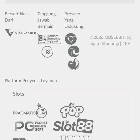
Bersertifikasi
Tanggung
Browser
Dari
Jawab
Yang
Bermain
Didukung
©2026 OBS188. Hak
cipta dilindungi | 18+
Platform Penyedia Layanan
Slots