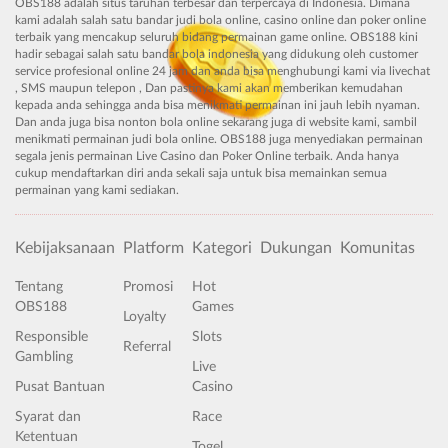
OBS188 adalah situs taruhan terbesar dan terpercaya di Indonesia. Dimana
kami adalah salah satu bandar judi bola online, casino online dan poker online
terbaik yang mencakup seluruh bidang permainan game online. OBS188 kini
hadir sebagai salah satu bandar bola indonesia yang didukung oleh customer
service profesional online 24 jam dan anda bisa menghubungi kami via livechat
, SMS maupun telepon , Dan pastinya kami akan memberikan kemudahan
kepada anda sehingga anda bisa menikmati permainan ini jauh lebih nyaman.
Dan anda juga bisa nonton bola online sekarang juga di website kami, sambil
menikmati permainan judi bola online. OBS188 juga menyediakan permainan
segala jenis permainan Live Casino dan Poker Online terbaik. Anda hanya
cukup mendaftarkan diri anda sekali saja untuk bisa memainkan semua
permainan yang kami sediakan.
Kebijaksanaan
Platform
Kategori
Dukungan
Komunitas
Tentang
Promosi
Hot
OBS188
Games
Loyalty
Responsible
Slots
Referral
Gambling
Live
Pusat Bantuan
Casino
Syarat dan
Race
Ketentuan
Togel